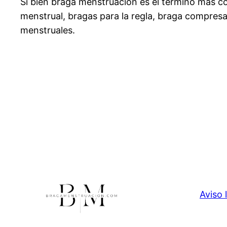
Si bien braga menstruación es el término más 
menstrual, bragas para la regla, braga compresa,
menstruales.
Aviso 