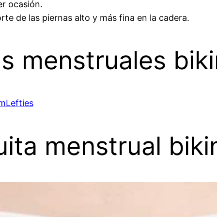
er ocasión.
e de las piernas alto y más fina en la cadera.
 menstruales biki
am
Lefties
ita menstrual biki