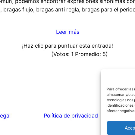
común, podemos encontrar expresiones sinónimas como
 bragas flujo, bragas anti regla, bragas para el peri
Leer más
¡Haz clic para puntuar esta entrada!
(Votos:
1
Promedio:
5
)
Para ofrecer las
almacenar y/o ac
tecnologías nos 
identificaciones 
afectar negativa
legal
Política de privacidad
P
Acep