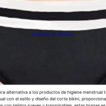
Comprar en Amazon
a alternativa a los productos de higiene menstrual t
 con el estilo y diseño del corte bikini, proporciona
das con tejidos suaves y transpirables, estas bragas 