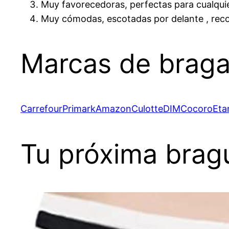
Muy favorecedoras, perfectas para cualqui
Muy cómodas, escotadas por delante , recort
Marcas de bragas
Carrefour
Primark
Amazon
Culotte
DIM
Cocoro
Et
Tu próxima bragu